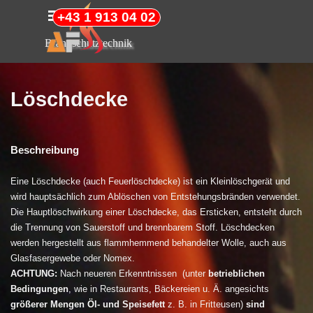
Direkt zum Seiteninhalt
Menü überspringen
+43 1 913 04 02
Brandschutztechnik
Löschdecke
Beschreibung
Eine Löschdecke (auch Feuerlöschdecke) ist ein Kleinlöschgerät und
wird hauptsächlich zum Ablöschen von Entstehungsbränden verwendet.
Die Hauptlöschwirkung einer Löschdecke, das Ersticken, entsteht durch
die Trennung von Sauerstoff und brennbarem Stoff. Löschdecken
werden hergestellt aus flammhemmend behandelter Wolle, auch aus
Glasfasergewebe oder Nomex.
ACHTUNG:
Nach neueren Erkenntnissen (unter
betrieblichen
Bedingungen
, wie in Restaurants, Bäckereien u. Ä. angesichts
größerer Mengen Öl- und Speisefett
z. B. in Fritteusen)
sind