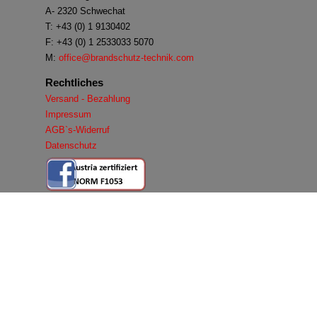
A- 2320 Schwechat
T: +43 (0) 1 9130402
F: +43 (0) 1 2533033 5070
M:
office@brandschutz-technik.com
Rechtliches
Versand - Bezahlung
Impressum
AGB`s-Widerruf
Datenschutz
Zurück zum Seiteninhalt